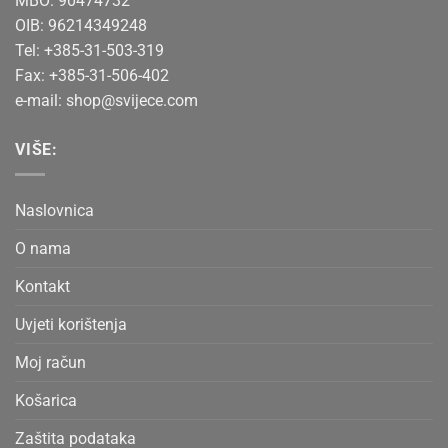
MBO: 90474732
OIB: 96214349248
Tel: +385-31-503-319
Fax: +385-31-506-402
e-mail:
shop@svijece.com
VIŠE:
Naslovnica
O nama
Kontakt
Uvjeti korištenja
Moj račun
Košarica
Zaštita podataka