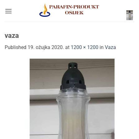
Skip
to
content
vaza
Published
19. ožujka 2020.
at
1200 × 1200
in
Vaza