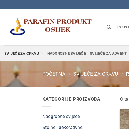
Skip
to
content
TRGOV
SVIJEĆE ZA CRKVU
NADGROBNE SVIJEĆE
SVIJEĆE ZA ADVENT
POČETNA
/
SVIJEĆE ZA CRKVU
/
R
KATEGORIJE PROIZVODA
Olta
Nadgrobne svijeće
Stolne i dekorativne