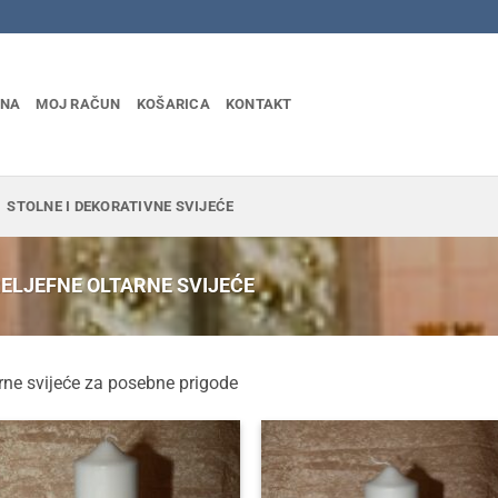
INA
MOJ RAČUN
KOŠARICA
KONTAKT
STOLNE I DEKORATIVNE SVIJEĆE
ELJEFNE OLTARNE SVIJEĆE
rne svijeće za posebne prigode