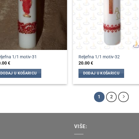
odabrati
na
stranici
proizvoda
ljefna 1/1 motiv-31
Reljefna 1/1 motiv-32
0.00
€
20.00
€
DODAJ U KOŠARICU
DODAJ U KOŠARICU
1
2
VIŠE: