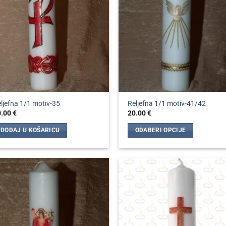
ljefna 1/1 motiv-35
Reljefna 1/1 motiv-41/42
0.00
€
20.00
€
DODAJ U KOŠARICU
ODABERI OPCIJE
Ovaj
proizvod
ima
više
varijanti.
Opcije
se
mogu