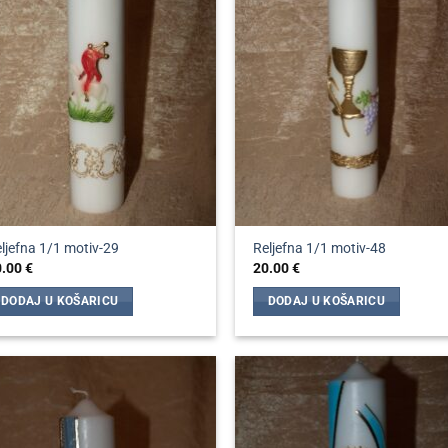
ljefna 1/1 motiv-29
Reljefna 1/1 motiv-48
0.00
€
20.00
€
DODAJ U KOŠARICU
DODAJ U KOŠARICU