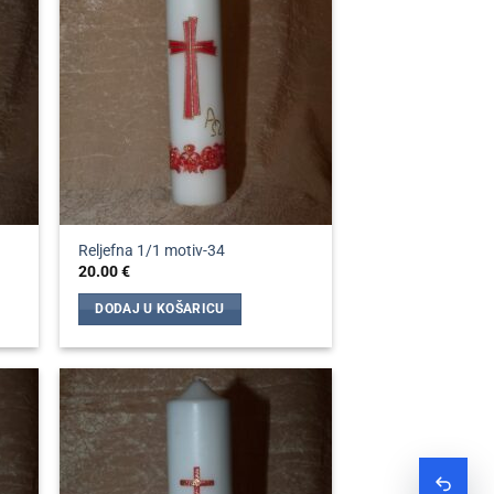
Reljefna 1/1 motiv-34
20.00
€
DODAJ U KOŠARICU
Zatraž