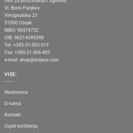
Obrt za proizvodnju i trgovinu
Vl. Boris Panjkov
Vinogradska 23
31000 Osijek
MBO: 90474732
OIB: 96214349248
Tel: +385-31-503-319
Fax: +385-31-506-402
e-mail:
shop@svijece.com
VIŠE:
Naslovnica
O nama
Kontakt
Uvjeti korištenja