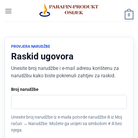
Skip
to
0
content
PROVJERA NARUDŽBE
Raskid ugovora
Unesite broj narudžbe i e-mail adresu korištenu za
narudžbu kako biste pokrenuli zahtjev za raskid.
Broj narudžbe
Unesite broj narudžbe iz e-maila potvrde narudžbe ili iz Moj
račun → Narudžbe. Možete ga unijeti sa simbolom # ili bez
njega.