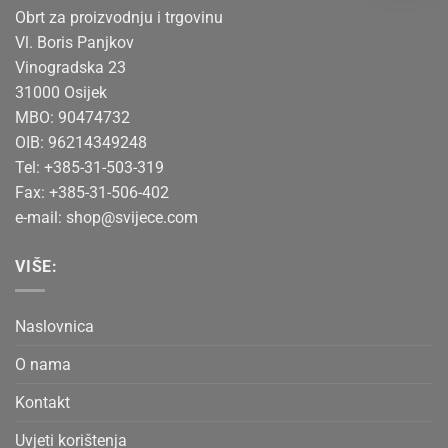
Obrt za proizvodnju i trgovinu
Vl. Boris Panjkov
Vinogradska 23
31000 Osijek
MBO: 90474732
OIB: 96214349248
Tel: +385-31-503-319
Fax: +385-31-506-402
e-mail:
shop@svijece.com
VIŠE:
Naslovnica
O nama
Kontakt
Uvjeti korištenja