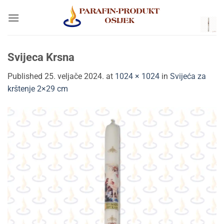
Skip
to
content
Svijeca Krsna
Published
25. veljače 2024.
at
1024 × 1024
in
Svijeća za
krštenje 2×29 cm