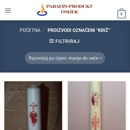
Skip
to
0
content
POČETNA
/
PROIZVODI OZNAČENI “KRIŽ”
FILTRIRAJ