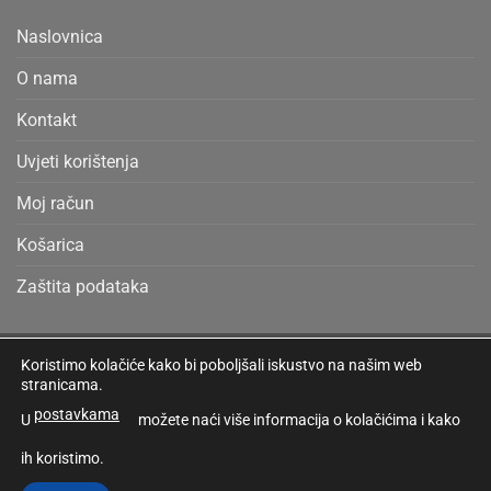
Naslovnica
O nama
Kontakt
Uvjeti korištenja
Moj račun
Košarica
Zaštita podataka
Koristimo kolačiće kako bi poboljšali iskustvo na našim web
Cash
Bank
Credit
MasterCard
Visa
stranicama.
On
Transfer
Card
MOJ RAČUN
DETALJI RAČUNA
UVJETI KORIŠTENJA
KOŠARICA
postavkama
U
možete naći više informacija o kolačićima i kako
Delivery
2
Copyright 2026 ©
PARAFIN PRODUKT
ih koristimo.