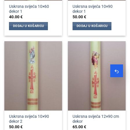
Uskrsna svijeća 10×60
Uskrsna svijeća 10×90
dekor 1
dekor 1
40.00
€
50.00
€
DODAJ U KOŠARICU
DODAJ U KOŠARICU
Zatraž
Uskrsna svijeća 10×90
Uskrsna svijeća 12×90 cm
dekor 2
dekor
50.00
€
65.00
€