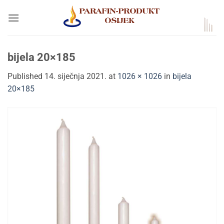
Skip
to
content
bijela 20×185
Published
14. siječnja 2021.
at
1026 × 1026
in
bijela
20×185