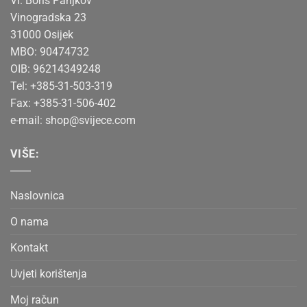
Vl. Boris Panjkov
Vinogradska 23
31000 Osijek
MBO: 90474732
OIB: 96214349248
Tel: +385-31-503-319
Fax: +385-31-506-402
e-mail:
shop@svijece.com
VIŠE:
Naslovnica
O nama
Kontakt
Uvjeti korištenja
Moj račun