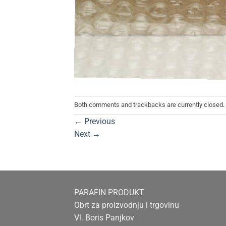
Both comments and trackbacks are currently closed.
←
Previous
Next
→
PARAFIN PRODUKT
Obrt za proizvodnju i trgovinu
Vl. Boris Panjkov