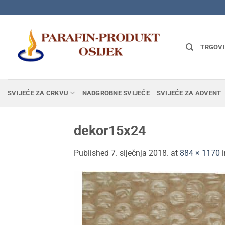
Skip
to
content
TRGOV
SVIJEĆE ZA CRKVU
NADGROBNE SVIJEĆE
SVIJEĆE ZA ADVENT
dekor15x24
Published
7. siječnja 2018.
at
884 × 1170