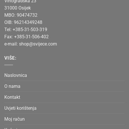
Vinogradska 23
31000 Osijek
MBO: 90474732
OIB: 96214349248
Tel: +385-31-503-319
Fax: +385-31-506-402
e-mail:
shop@svijece.com
VIŠE:
Naslovnica
O nama
Kontakt
Uvjeti korištenja
Moj račun