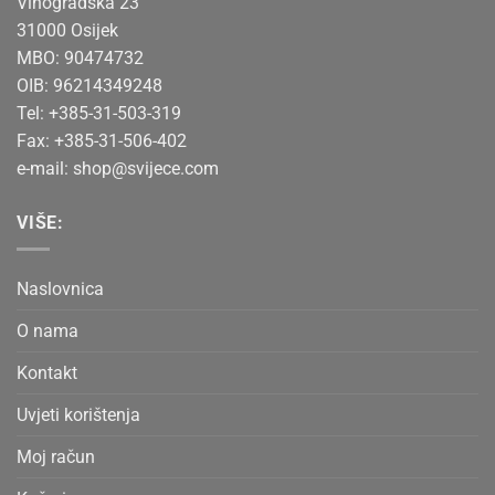
Vinogradska 23
31000 Osijek
MBO: 90474732
OIB: 96214349248
Tel: +385-31-503-319
Fax: +385-31-506-402
e-mail:
shop@svijece.com
VIŠE:
Naslovnica
O nama
Kontakt
Uvjeti korištenja
Moj račun