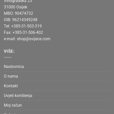
Vinogradska 23
31000 Osijek
MBO: 90474732
OIB: 96214349248
Tel: +385-31-503-319
Fax: +385-31-506-402
e-mail:
shop@svijece.com
VIŠE:
Naslovnica
O nama
Kontakt
Uvjeti korištenja
Moj račun