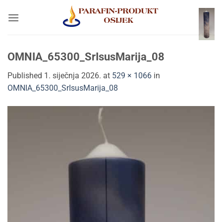
Skip
to
content
OMNIA_65300_SrIsusMarija_08
Published
1. siječnja 2026.
at
529 × 1066
in
OMNIA_65300_SrIsusMarija_08