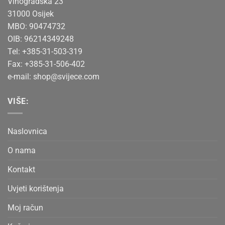
Vinogradska 23
31000 Osijek
MBO: 90474732
OIB: 96214349248
Tel: +385-31-503-319
Fax: +385-31-506-402
e-mail:
shop@svijece.com
VIŠE:
Naslovnica
O nama
Kontakt
Uvjeti korištenja
Moj račun