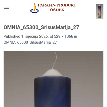
Skip
to
content
OMNIA_65300_SrIsusMarija_27
Published
1. siječnja 2026.
at
529 × 1066
in
OMNIA_65300_SrIsusMarija_27