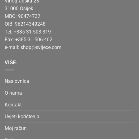
Vinogradska 23
31000 Osijek
MBO: 90474732
OIB: 96214349248
Tel: +385-31-503-319
Fax: +385-31-506-402
e-mail:
shop@svijece.com
VIŠE:
Naslovnica
O nama
Kontakt
Uvjeti korištenja
Moj račun