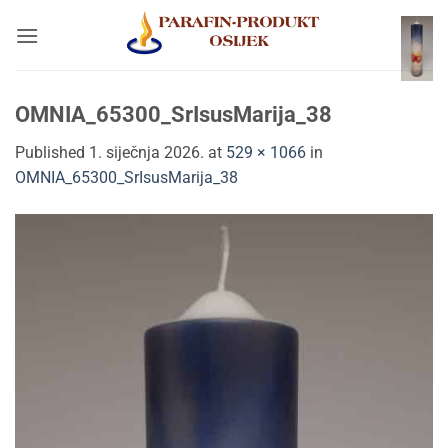
Skip
to
content
OMNIA_65300_SrIsusMarija_38
Published
1. siječnja 2026.
at
529 × 1066
in
OMNIA_65300_SrIsusMarija_38