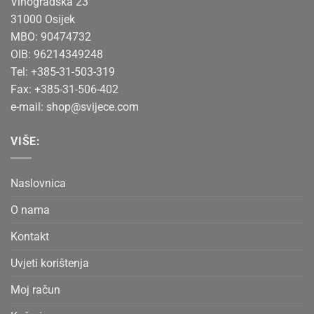
Vinogradska 23
31000 Osijek
MBO: 90474732
OIB: 96214349248
Tel: +385-31-503-319
Fax: +385-31-506-402
e-mail:
shop@svijece.com
VIŠE:
Naslovnica
O nama
Kontakt
Uvjeti korištenja
Moj račun