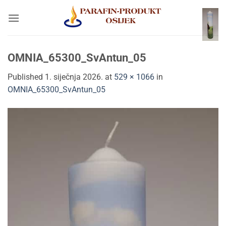
Skip
to
content
OMNIA_65300_SvAntun_05
Published
1. siječnja 2026.
at
529 × 1066
in
OMNIA_65300_SvAntun_05