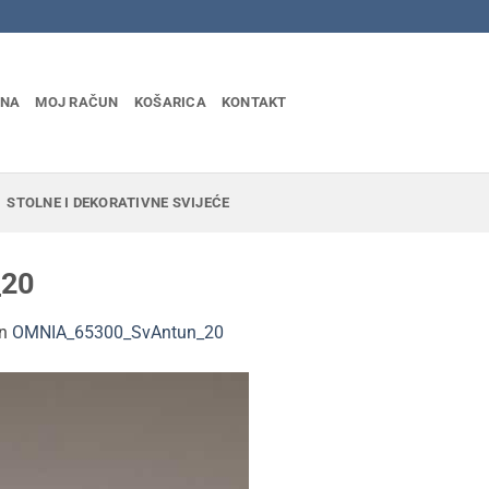
INA
MOJ RAČUN
KOŠARICA
KONTAKT
STOLNE I DEKORATIVNE SVIJEĆE
_20
in
OMNIA_65300_SvAntun_20