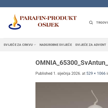
Skip
to
content
TRGOV
SVIJEĆE ZA CRKVU
NADGROBNE SVIJEĆE
SVIJEĆE ZA ADVENT
OMNIA_65300_SvAntun
Published
1. siječnja 2026.
at
529 × 1066