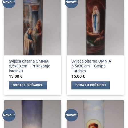
Novo!!!
Novo!!!
varijanti.
Opcije
Opcije
se
se
mogu
mogu
odabrati
odabrati
na
na
stranici
stranici
proizvoda
proizvoda
Svijeća oltarna OMNIA
Svijeća oltarna OMNIA
6,5×30 cm – Prikazanje
6,5×30 cm – Gospa
Isusovo
Lurdska
15.00
€
15.00
€
DODAJ U KOŠARICU
DODAJ U KOŠARICU
Novo!!!
Novo!!!