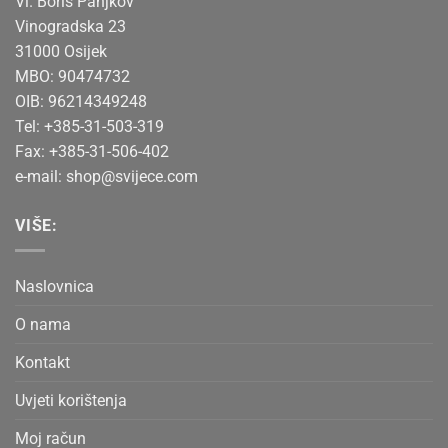
Vl. Boris Panjkov
Vinogradska 23
31000 Osijek
MBO: 90474732
OIB: 96214349248
Tel: +385-31-503-319
Fax: +385-31-506-402
e-mail:
shop@svijece.com
VIŠE:
Naslovnica
O nama
Kontakt
Uvjeti korištenja
Moj račun