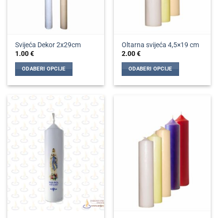
Svijeća Dekor 2x29cm
Oltarna svijeća 4,5×19 cm
1.00
€
2.00
€
ODABERI OPCIJE
ODABERI OPCIJE
Ovaj
Ovaj
proizvod
proizvod
ima
ima
više
više
varijanti.
varijanti.
Opcije
Opcije
se
se
mogu
mogu
odabrati
odabrati
na
na
stranici
stranici
proizvoda
proizvoda