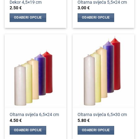
Dekor 4,5×19 cm
Oltarna svijeća 5,5×24 cm
2.50
€
3.00
€
ODABERI OPCIJE
ODABERI OPCIJE
Ovaj
Ovaj
proizvod
proizvod
ima
ima
više
više
varijanti.
varijanti.
Opcije
Opcije
se
se
mogu
mogu
odabrati
odabrati
na
na
stranici
stranici
proizvoda
proizvoda
Oltarna svijeća 6,5×24 cm
Oltarna svijeća 6,5×30 cm
4.50
€
5.80
€
ODABERI OPCIJE
ODABERI OPCIJE
Ovaj
Ovaj