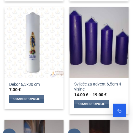
proizvod
proizvod
ima
ima
više
više
varijanti.
varijanti.
Opcije
Opcije
se
se
mogu
mogu
odabrati
odabrati
na
na
stranici
stranici
proizvoda
proizvoda
Svijeće za advent 6,5cm 4
Dekor 6,5×30 cm
visine
7.30
€
Raspon
14.00
€
–
19.00
€
cijena:
ODABERI OPCIJE
od
ODABERI OPCIJE
14.00 €
Ovaj
do
Ovaj
Zatraž
proizvod
19.00 €
proizvod
ima
ima
više
više
varijanti.