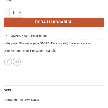
Svijeća oltarna OMNIA 6,5x30 cm - Prva pričest količina
DODAJ U KOŠARICU
SKU:
OMNIA-65300-PrvaPricest
Kategorije:
Oltarne svijeće OMNIA
,
Prva pričest
,
Svijeće za crkvu
Oznake:
Isus
,
oltar
,
Prikazanje
,
Svijeća
OPIS
DODATNE INFORMACIJE