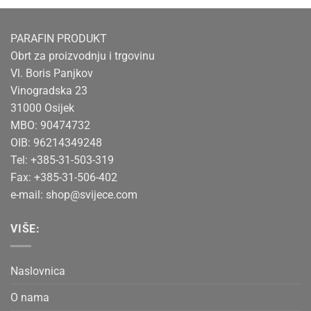
proizvod
ima
više
PARAFIN PRODUKT
varijanti.
Obrt za proizvodnju i trgovinu
Opcije
Vl. Boris Panjkov
se
Vinogradska 23
mogu
odabrati
31000 Osijek
na
MBO: 90474732
stranici
OIB: 96214349248
proizvoda
Tel: +385-31-503-319
Fax: +385-31-506-402
e-mail:
shop@svijece.com
VIŠE:
Naslovnica
O nama