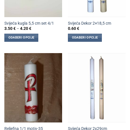
Svijeća kugla 5,5 cm set 4/1
Svijeća Dekor 2×18,5 cm
Raspon
3.50
€
–
4.20
€
0.60
€
cijena:
od
ODABERI OPCIJE
ODABERI OPCIJE
3.50 €
do
Ovaj
Ovaj
4.20 €
proizvod
proizvod
ima
ima
više
više
varijanti.
varijanti.
Opcije
Opcije
se
se
mogu
mogu
odabrati
odabrati
na
na
stranici
stranici
proizvoda
proizvoda
Reljefna 1/1 motiv-35
Svijeća Dekor 2x29cm