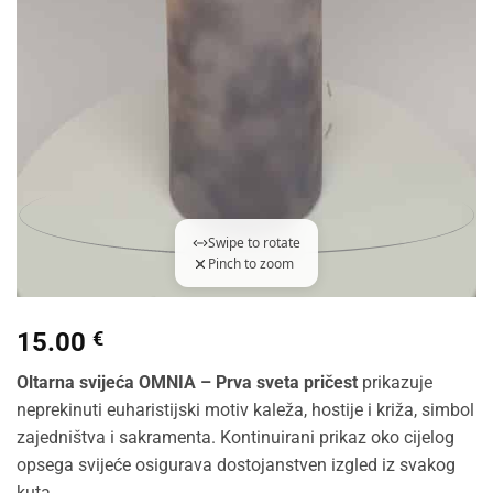
Swipe to rotate
Pinch to zoom
360 degree view loaded. Use mouse drag or arrow keys to rota
15.00
€
Oltarna svijeća OMNIA – Prva sveta pričest
prikazuje
neprekinuti euharistijski motiv kaleža, hostije i križa, simbol
zajedništva i sakramenta. Kontinuirani prikaz oko cijelog
opsega svijeće osigurava dostojanstven izgled iz svakog
kuta.