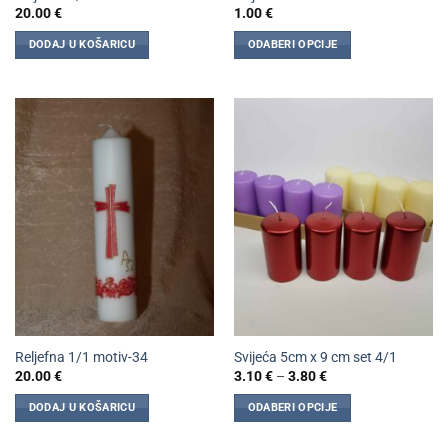
20.00
€
1.00
€
DODAJ U KOŠARICU
ODABERI OPCIJE
Ovaj
proizvod
ima
više
varijanti.
Opcije
se
mogu
odabrati
na
stranici
proizvoda
Reljefna 1/1 motiv-34
Svijeća 5cm x 9 cm set 4/1
Raspon
20.00
€
3.10
€
–
3.80
€
cijena:
od
DODAJ U KOŠARICU
ODABERI OPCIJE
3.10 €
do
Ovaj
3.80 €