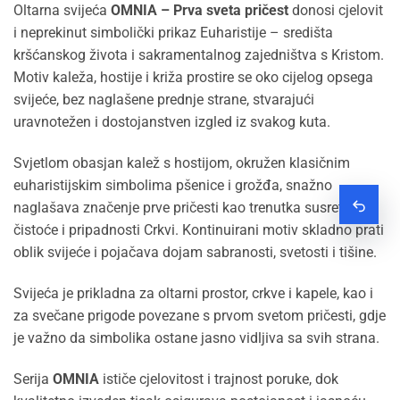
Oltarna svijeća
OMNIA – Prva sveta pričest
donosi cjelovit
i neprekinut simbolički prikaz Euharistije – središta
kršćanskog života i sakramentalnog zajedništva s Kristom.
Motiv kaleža, hostije i križa prostire se oko cijelog opsega
svijeće, bez naglašene prednje strane, stvarajući
uravnotežen i dostojanstven izgled iz svakog kuta.
Svjetlom obasjan kalež s hostijom, okružen klasičnim
euharistijskim simbolima pšenice i grožđa, snažno
naglašava značenje prve pričesti kao trenutka susreta,
Zatraž
čistoće i pripadnosti Crkvi. Kontinuirani motiv skladno prati
oblik svijeće i pojačava dojam sabranosti, svetosti i tišine.
Svijeća je prikladna za oltarni prostor, crkve i kapele, kao i
za svečane prigode povezane s prvom svetom pričesti, gdje
je važno da simbolika ostane jasno vidljiva sa svih strana.
Serija
OMNIA
ističe cjelovitost i trajnost poruke, dok