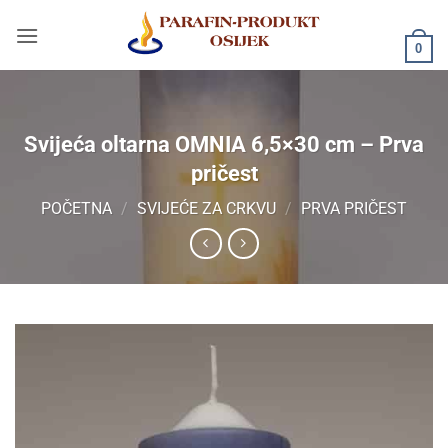
Skip
to
0
content
Svijeća oltarna OMNIA 6,5×30 cm – Prva
pričest
POČETNA
/
SVIJEĆE ZA CRKVU
/
PRVA PRIČEST