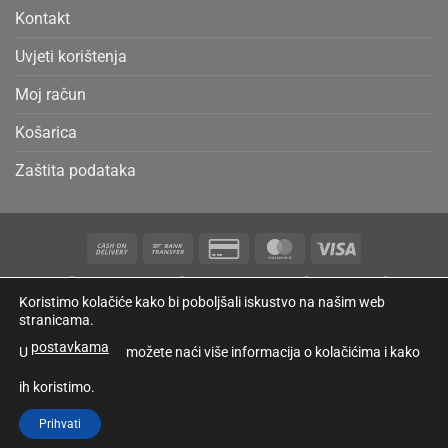
Kontakt
Uvjeti korištenja
Moj račun
Košarica
Zaštita podataka
Cash
Bank
Credit
MasterCard
Visa
On
Transfer
Card
MOJ RAČUN
DETALJI RAČUNA
UVJETI KORIŠTENJA
KOŠARICA
Delivery
2
Koristimo kolačiće kako bi poboljšali iskustvo na našim web
Copyright 2026 ©
PARAFIN PRODUKT
stranicama.
postavkama
U
možete naći više informacija o kolačićima i kako
Raskid ugovora
ih koristimo.
Prihvati