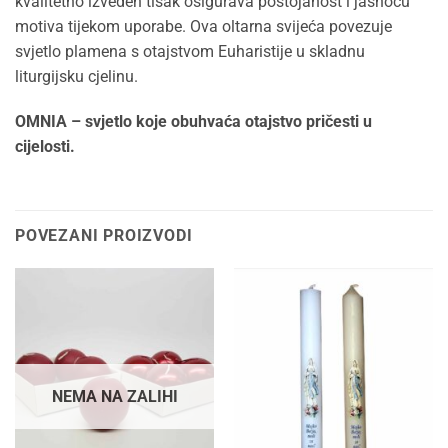
kvalitetno izveden tisak osigurava postojanost i jasnoću
motiva tijekom uporabe. Ova oltarna svijeća povezuje
svjetlo plamena s otajstvom Euharistije u skladnu
liturgijsku cjelinu.
OMNIA – svjetlo koje obuhvaća otajstvo pričesti u
cijelosti.
POVEZANI PROIZVODI
NEMA NA ZALIHI