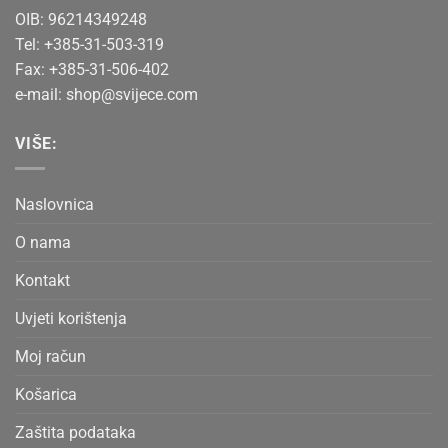
stranici
OIB: 96214349248
proizvoda
Tel: +385-31-503-319
Fax: +385-31-506-402
e-mail:
shop@svijece.com
VIŠE:
Naslovnica
O nama
Kontakt
Uvjeti korištenja
Moj račun
Košarica
Zaštita podataka