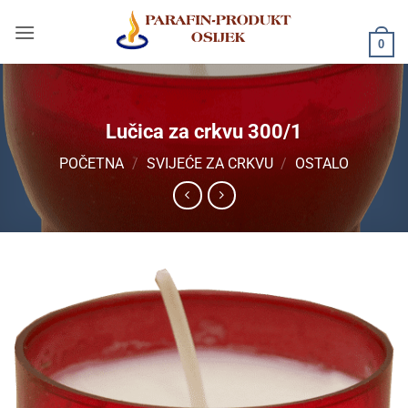
Skip
to
0
content
Lučica za crkvu 300/1
POČETNA
/
SVIJEĆE ZA CRKVU
/
OSTALO