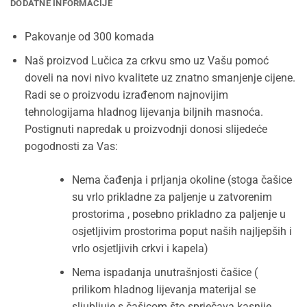
DODATNE INFORMACIJE
Pakovanje od 300 komada
Naš proizvod Lučica za crkvu smo uz Vašu pomoć
doveli na novi nivo kvalitete uz znatno smanjenje cijene.
Radi se o proizvodu izrađenom najnovijim
tehnologijama hladnog lijevanja biljnih masnoća.
Postignuti napredak u proizvodnji donosi slijedeće
pogodnosti za Vas:
Nema čađenja i prljanja okoline (stoga čašice
su vrlo prikladne za paljenje u zatvorenim
prostorima , posebno prikladno za paljenje u
osjetljivim prostorima poput naših najljepših i
vrlo osjetljivih crkvi i kapela)
Nema ispadanja unutrašnjosti čašice (
prilikom hladnog lijevanja materijal se
sljubljuje s čašicom što sprječava kasnije