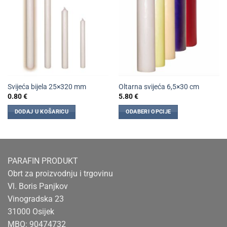
Svijeća bijela 25×320 mm
Oltarna svijeća 6,5×30 cm
0.80
€
5.80
€
DODAJ U KOŠARICU
ODABERI OPCIJE
Ovaj
proizvod
ima
više
PARAFIN PRODUKT
varijanti.
Obrt za proizvodnju i trgovinu
Opcije
Vl. Boris Panjkov
se
Vinogradska 23
mogu
odabrati
31000 Osijek
na
MBO: 90474732