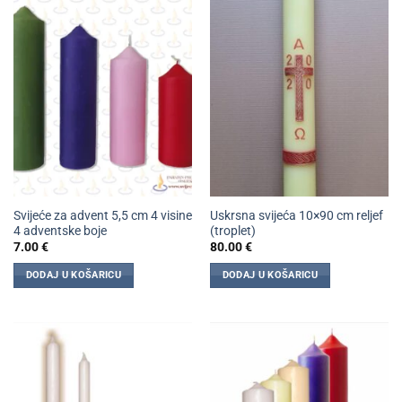
Svijeće za advent 5,5 cm 4 visine
Uskrsna svijeća 10×90 cm reljef
4 adventske boje
(troplet)
7.00
€
80.00
€
DODAJ U KOŠARICU
DODAJ U KOŠARICU