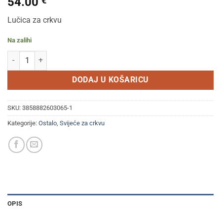
54.00
€
Lučica za crkvu
Na zalihi
Lučica za crkvu 300/1 količina
DODAJ U KOŠARICU
SKU:
3858882603065-1
Kategorije:
Ostalo
,
Svijeće za crkvu
OPIS