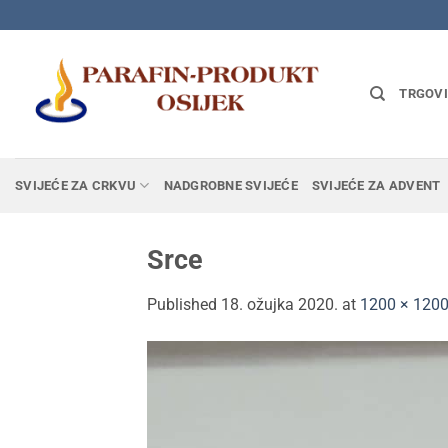
Skip
to
content
TRGOV
SVIJEĆE ZA CRKVU
NADGROBNE SVIJEĆE
SVIJEĆE ZA ADVENT
Srce
Published
18. ožujka 2020.
at
1200 × 120