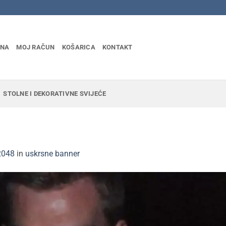
INA
MOJ RAČUN
KOŠARICA
KONTAKT
STOLNE I DEKORATIVNE SVIJEĆE
2048
in
uskrsne banner