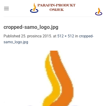
Skip
to
content
cropped-samo_logo.jpg
Published
25. prosinca 2015.
at
512 × 512
in
cropped-
samo_logo.jpg