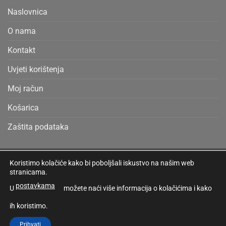
Naslovnica
O nama
Kontakt
Uvjeti korištenja
Moj račun
Košarica
Zaštita podataka
Koristimo kolačiće kako bi poboljšali iskustvo na našim web
Cash
Bank
Credit
MasterCard
Visa
stranicama.
On
Transfer
Card
MOJ RAČUN
DETALJI RAČUNA
UVJETI KORIŠTENJA
KOŠARICA
postavkama
U
možete naći više informacija o kolačićima i kako
Delivery
2
Copyright 2026 ©
PARAFIN PRODUKT
ih koristimo.
Prihvati