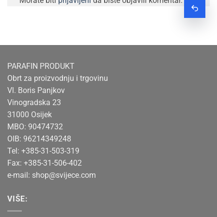
Morate biti
prijavljeni
da biste objavili komentar.
Zatraž
PARAFIN PRODUKT
Obrt za proizvodnju i trgovinu
Vl. Boris Panjkov
Vinogradska 23
31000 Osijek
MBO: 90474732
OIB: 96214349248
Tel: +385-31-503-319
Fax: +385-31-506-402
e-mail:
shop@svijece.com
VIŠE: