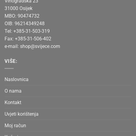
Vinogradska 23
31000 Osijek
MBO: 90474732
OIB: 96214349248
Tel: +385-31-503-319
Fax: +385-31-506-402
e-mail:
shop@svijece.com
VIŠE:
Naslovnica
O nama
Kontakt
Uvjeti korištenja
Moj račun