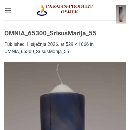
Skip
to
content
OMNIA_65300_SrIsusMarija_55
Published
1. siječnja 2026.
at
529 × 1066
in
OMNIA_65300_SrIsusMarija_55