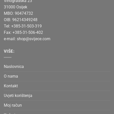
Vinogradska 23
31000 Osijek
MBO: 90474732
OIB: 96214349248
Tel: +385-31-503-319
Fax: +385-31-506-402
e-mail:
shop@svijece.com
VIŠE:
Naslovnica
O nama
Kontakt
Uvjeti korištenja
Moj račun