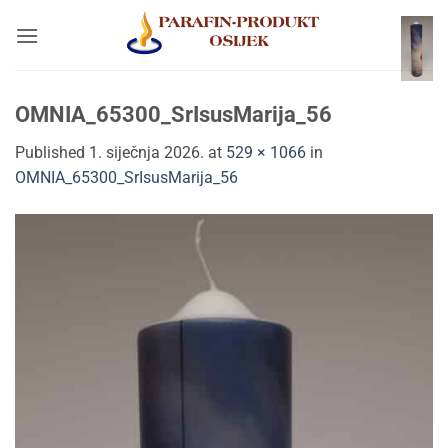
Skip
to
content
OMNIA_65300_SrIsusMarija_56
Published
1. siječnja 2026.
at
529 × 1066
in
OMNIA_65300_SrIsusMarija_56